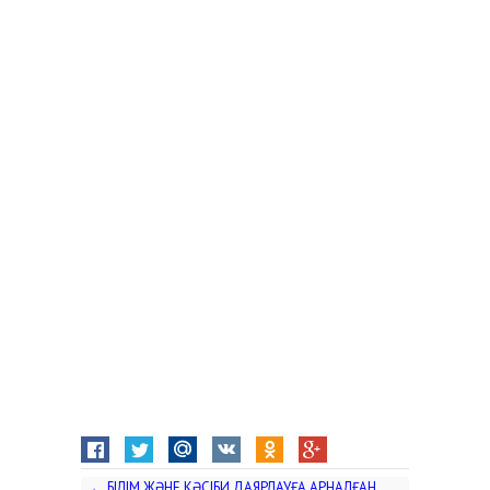
←
БІЛІМ ЖӘНЕ КӘСІБИ ДАЯРЛАУҒА АРНАЛҒАН