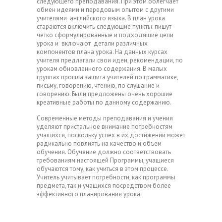
следующего преподавания. При этом облегчает
обмен идеями и передовым опытом с другими
учителями английского языка. В план урока
стараются включить следующие пункты: пишут
четко сформулированные и подходящие цели
урока и включают детали различных
компонентов плана урока. На данных курсах
учителя предлагали свои идеи, рекомендации, по
урокам обновленного содержания. В малых
группах прошла защита учителей по грамматике,
письму, говорению, чтению, по слушание и
говорению. Были предложены очень хорошие
креативные работы по данному содержанию.
Современные методы преподавания и учения
уделяют пристальное внимание потребностям
учащихся, поскольку успех в их достижении может
радикально повлиять на качество и объем
обучения. Обучение должно соответствовать
требованиям настоящей Программы, учащиеся
обучаются тому, как учиться в этом процессе.
Учитель учитывает потребности, как программы
предмета, так и учащихся посредством более
эффективного планирования урока.