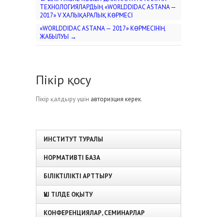
ТЕХНОЛОГИЯЛАРДЫҢ «WORLDDIDAC ASTANA —
2017» V ХАЛЫҚАРАЛЫҚ КӨРМЕСІ
«WORLDDIDAC ASTANA — 2017» КӨРМЕСІНІҢ
ЖАБЫЛУЫ
→
Пікір қосу
Пікір қалдыру үшін
авторизция керек
.
ИНСТИТУТ ТУРАЛЫ
НОРМАТИВТІ БАЗА
БІЛІКТІЛІКТІ АРТТЫРУ
ҮШ ТІЛДЕ ОҚЫТУ
КОНФЕРЕНЦИЯЛАР, СЕМИНАРЛАР