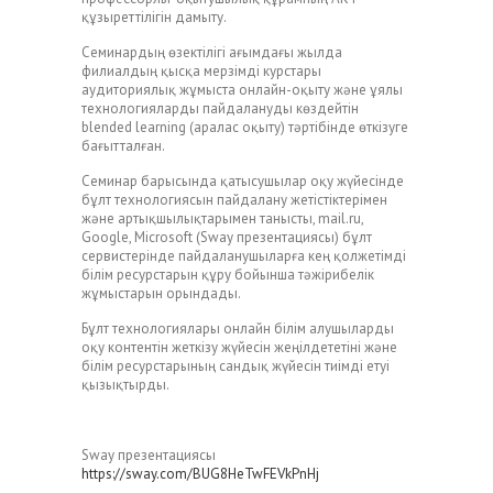
құзыреттілігін дамыту.
Семинардың өзектілігі ағымдағы жылда
филиалдың қысқа мерзімді курстары
аудиториялық жұмыста онлайн-оқыту және ұялы
технологияларды пайдалануды көздейтін
blended learning (аралас оқыту) тәртібінде өткізуге
бағытталған.
Семинар барысында қатысушылар оқу жүйесінде
бұлт технологиясын пайдалану жетістіктерімен
және артықшылықтарымен танысты, mail.ru,
Google, Microsoft (Sway презентациясы) бұлт
сервистерінде пайдаланушыларға кең қолжетімді
білім ресурстарын құру бойынша тәжірибелік
жұмыстарын орындады.
Бұлт технологиялары онлайн білім алушыларды
оқу контентін жеткізу жүйесін жеңілдететіні және
білім ресурстарының сандық жүйесін тиімді етуі
қызықтырды.
Sway презентациясы
https://sway.com/BUG8HeTwFEVkPnHj