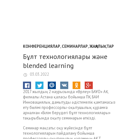
КОНФЕРЕНЦИЯЛАР, СЕМИНАРЛАР
,
ЖАҢАЛЫҚТАР
Бұлт технологиялары және
blended learning
03.03.2022
2017 жылдың 2 наурызында «Өрлеу» БАҰО» АҚ
филиалы Астана қаласы бойынша ПҚ БАИ
Инновациялық дамытуды әдістемелік қамтамасыз
ету бөлімі профессорлы-оқытушылық құрамға
арналған «Білім берудегі бұлт технологиялары»
тақырыбында оқыту семинарын өткізді.
Семинар мақсаты: оқу жүйесінде бұлт
технологияларын пайдалану бойынша
профессорлы-оқытушылық құрамның АКТ