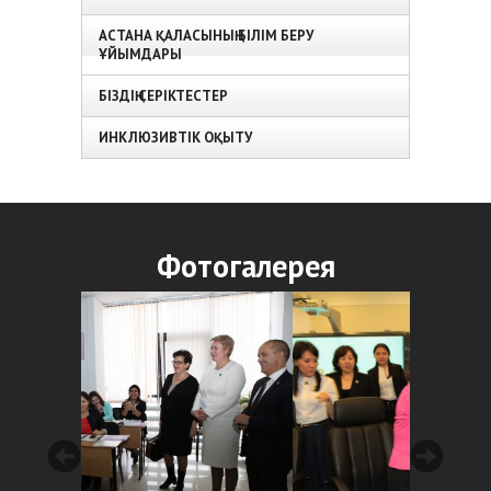
АСТАНА ҚАЛАСЫНЫҢ БІЛІМ БЕРУ
ҰЙЫМДАРЫ
БІЗДІҢ СЕРІКТЕСТЕР
ИНКЛЮЗИВТІК ОҚЫТУ
Фотогалерея