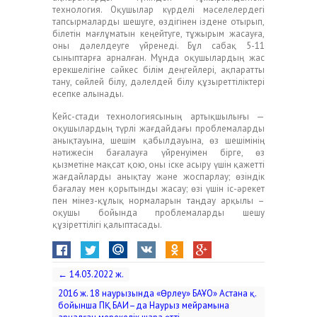
технология. Оқушылар күрделі мәселелердегі
тапсырмаларды шешуге, өздігінен іздене отырып,
білетін мағлұматын кеңейтуге, тұжырым жасауға,
оны дәлелдеуге үйренеді. Бұл сабақ 5-11
сыныптарға арналған. Мұнда оқушылардың жас
ерекшелігіне сәйкес білім деңгейлері, ақпаратты
тану, сөйлей білу, дәлелдей білу құзыреттіліктері
есепке алынады.
Кейс-стади технологиясының артықшылығы —
оқушылардың түрлі жағдайдағы проблемаларды
анықтауына, шешім қабылдауына, өз шешімінің
нәтижесін бағалауға үйренуімен бірге, өз
қызметіне мақсат қою, оны іске асыру үшін қажетті
жағдайларды анықтау және жоспарлау; өзіндік
бағалау мен қорытынды жасау; өзі үшін іс-әрекет
пен мінез-құлық нормаларын таңдау арқылы –
оқушы бойында проблемаларды шешу
құзіреттілігі қалыптасады.
←
14.03.2022 ж.
2016 ж. 18 наурызында «Өрлеу» БАҰО» Астана қ.
бойынша ПҚ БАИ–да Наурыз мейрамына