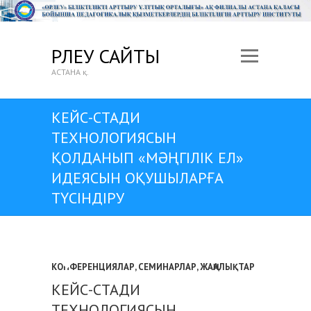
ӨРЛЕУ САЙТЫ
АСТАНА қ.
КЕЙС-СТАДИ
ТЕХНОЛОГИЯСЫН
ҚОЛДАНЫП «МӘҢГІЛІК ЕЛ»
ИДЕЯСЫН ОҚУШЫЛАРҒА
ТҮСІНДІРУ
КОНФЕРЕНЦИЯЛАР, СЕМИНАРЛАР
,
ЖАҢАЛЫҚТАР
КЕЙС-СТАДИ
ТЕХНОЛОГИЯСЫН