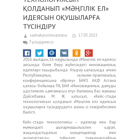
ҚОЛДАНЫП «МӘҢГІЛІК ЕЛ»
ИДЕЯСЫН ОҚУШЫЛАРҒА
ТҮСІНДІРУ
sadvakasorleuastana
17.03.2022
Түсіндірмесіз
2016 жылдың 16 наурызыңда «Мәңгілік ел идеясы
аясында: білім беру жүйесіндегі инновациялық
идеялар» тақырыбында Атырау қаласында өткен
Республикалық ғылыми-практикалық
конференциясына «Өрлеу» БАҰО АҚФ Астана
қаласы бойынша ПҚ БАИ «Инновациялық дамуды
әдістемелік қамтамасыз ету» бөлімінің бас маманы
Дуйсебаева М. Ж. қатысып, «Кейс-стади
технологиясын қолданып «Мәңгілік ел» идеясын
оқушыларға түсіндірудегі» өзінің іс-тәжірибесімен
бөлісті.
Кейс-стади технологиясы – идеялар мен бар
мүмкіндікті шығармашылықпен қарап,
жақындастыратын концепциялар мен
ақпараттарды түйіндеп тұжырымдайтын