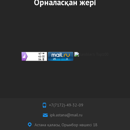
Орналасқан жері
+7(7172)-49-32-09
ipk.astana@mail.ru
Астана қаласы, Орынбор көшесі 18