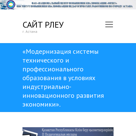
САЙТ ӨРЛЕУ
г. Астана
«Модернизация системы
технического и
профессионального
образования в условиях
индустриально-
инновационного развития
экономики».