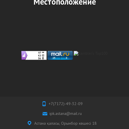
Местоположение
+7(7172)-49-32-09
ipk.astana@mail.ru
Астана қаласы, Орынбор көшесі 18