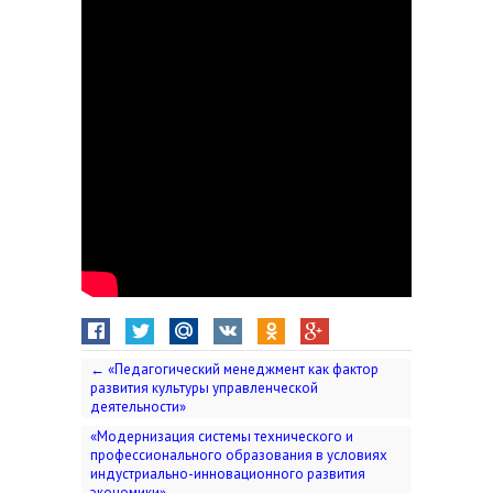
←
«Педагогический менеджмент как фактор
развития культуры управленческой
деятельности»
«Модернизация системы технического и
профессионального образования в условиях
индустриально-инновационного развития
экономики».
→