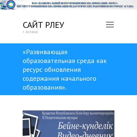
САЙТ ӨРЛЕУ
г. Астана
«Развивающая
образовательная среда как
ресурс обновления
содержания начального
образования».