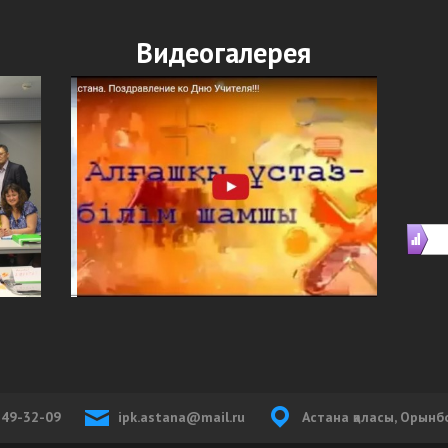
Видеогалерея
-49-32-09
ipk.astana@mail.ru
Астана қаласы, Орынб