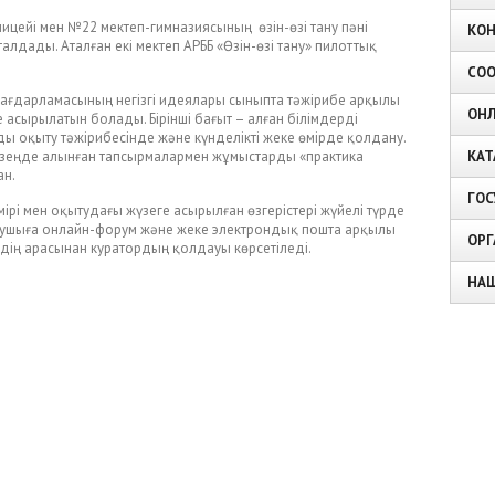
цейі мен №22 мектеп-гимназиясының өзін-өзі тану пәні
КО
талдады. Аталған екі мектеп АРББ «Өзін-өзі тану» пилоттық
СОО
бағдарламасының негізгі идеялары сыныпта тәжірибе арқылы
ОНЛ
е асырылатын болады. Бірінші бағыт – алған білімдерді
оқыту тәжірибесінде және күнделікті жеке өмірде қолдану.
КАТ
 кезеңде алынған тапсырмалармен жұмыстарды «практика
ан.
ГОС
ірі мен оқытудағы жүзеге асырылған өзгерістері жүйелі түрде
аушыға онлайн-форум және жеке электрондық пошта арқылы
ОРГ
дің арасынан куратордың қолдауы көрсетіледі.
НА