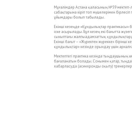
Мұғалімдер Астана қаласының №59 мектеп-ли
сабақтарына кіріп топ мүшелерімен бірлесіп 
ұйымдары болып табылады.
Екінші кезеңде «Құндылықтар практикасы» 
іске асырылады. Бұл кезең екі бағытта жүзег
сыныптағы жалпыадамзаттық құндылықтарды 
Екінші бағыт – «Жүректен жүрекке» бірінші
құндылықтар» кезінде орындау үшін арналғ
Мектептегі практика кезінде тыңдаушының өм
бағаланатын болады. Сонымен қатар, тыңд
хабарласуда (асинхронды оқыту) тренерлер