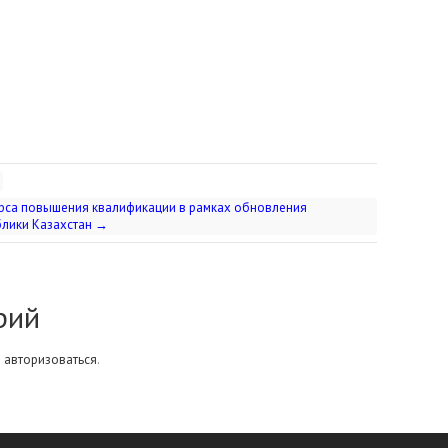
урса повышения квалификации в рамках обновления
блики Казахстан
→
рий
о
авторизоваться
.