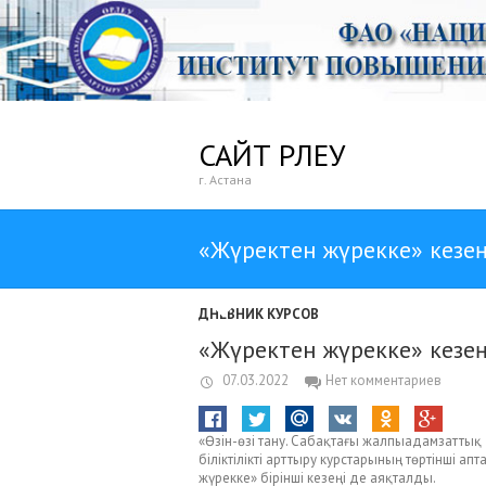
САЙТ ӨРЛЕУ
г. Астана
«Жүректен жүрекке» кезе
ДНЕВНИК КУРСОВ
«Жүректен жүрекке» кезе
07.03.2022
Нет комментариев
«Өзін-өзі тану. Сабақтағы жалпыадамзаттық
біліктілікті арттыру курстарының төртінші ап
жүрекке» бірінші кезеңі де аяқталды.