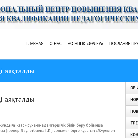
ГЛАВНАЯ
О НАС
АО НЦПК «ӨРЛЕУ»
ПОСЛАНИЕ ПР
ңі аяқталды
ОБ 
ңі аяқталды
НОР
ПО
ТРЕ
 құндылықтар» рухани-адамгершілік білім беру бойынша
тасы (тренер Даулетбаева Г.К.) сонымен бірге курстың «Жүректен
КОН