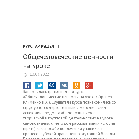
КУРСТАР КҮНДЕЛІГІ
Общечеловеческие ценности
на уроке
13.03.2022
Завершилась третья неделя курса
«Общечеловеческие ценности на уроке» (тренер
Клименко Н.А.). Слушатели курса познакомились со
структурно-содержательным и методическим
аспектами предмета «Самопознание», с
творческой и групповой деятельностью на уроке
самопознания, с методом рассказывания историй
(притч) как способе вовлечения учащихся в
процесс глубокой нравственно-духовной беседы.