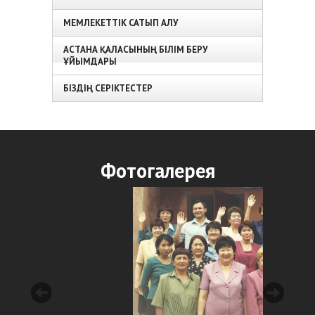
МЕМЛЕКЕТТІК САТЫП АЛУ
АСТАНА ҚАЛАСЫНЫҢ БІЛІМ БЕРУ
ҰЙЫМДАРЫ
БІЗДІҢ СЕРІКТЕСТЕР
Фотогалерея