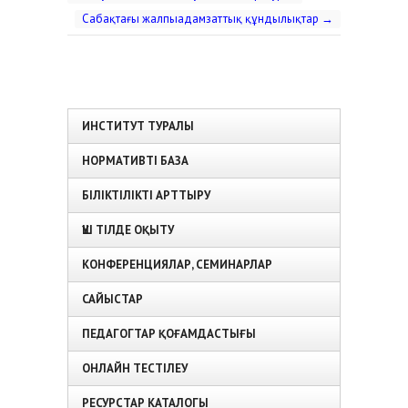
Сабақтағы жалпыадамзаттық құндылықтар
→
ИНСТИТУТ ТУРАЛЫ
НОРМАТИВТІ БАЗА
БІЛІКТІЛІКТІ АРТТЫРУ
ҮШ ТІЛДЕ ОҚЫТУ
КОНФЕРЕНЦИЯЛАР, СЕМИНАРЛАР
САЙЫСТАР
ПЕДАГОГТАР ҚОҒАМДАСТЫҒЫ
ОНЛАЙН ТЕСТІЛЕУ
РЕСУРСТАР КАТАЛОГЫ