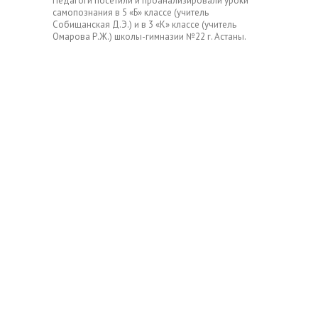
Педагоги посетили и проанализировали уроки
самопознания в 5 «Б» классе (учитель
Собищанская Д.Э.) и в 3 «К» классе (учитель
Омарова Р.Ж.) школы-гимназии №22 г. Астаны.