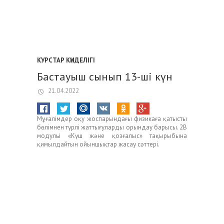
КУРСТАР КҮНДЕЛІГІ
Бастауыш сынып 13-шi күн
21.04.2022
Мұғалімдер оқу жоспарындағы физикаға қатысты
бөлімнен түрлі жаттығуларды орындау барысы. 2В
модульі «Күш және қозғалыс» тақырыбына
қимылдайтын ойыншықтар жасау сәттері.