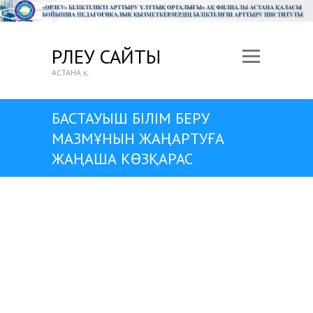
ӨРЛЕУ САЙТЫ
АСТАНА қ.
БАСТАУЫШ БІЛІМ БЕРУ
МАЗМҰНЫН ЖАҢАРТУҒА
ЖАҢАША КӨЗҚАРАС