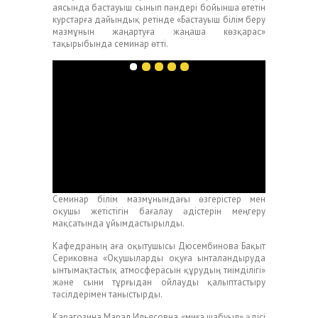
аясында бастауыш сынып пәндері бойынша өтетін
курстарға дайындық ретінде «Бастауыш білім беру
мазмұнын жаңартуға жаңаша көзқарас»
тақырыбында семинар өтті.
Семинар білім мазмұнындағы өзгерістер мен
оқушы жетістігін бағалау әдістерін меңгеру
мақсатында ұйымдастырылды.
Кафедраның аға оқытушысы Дюсембинова Бақыт
Сериковна «Оқушыларды оқуға ынталандыруда
ынтымақтастық атмосферасын құрудың тиімділігі»
және сыни тұрғыдан ойлауды қалыптастыру
тәсілдерімен таныстырды.
Карагозина Марал Ильясовна «миға шабуыл» әдісі