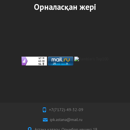
Орналасқан жері
+7(7172)-49-32-09
ipk.astana@mail.ru
Астана қаласы, Орынбор көшесі 18