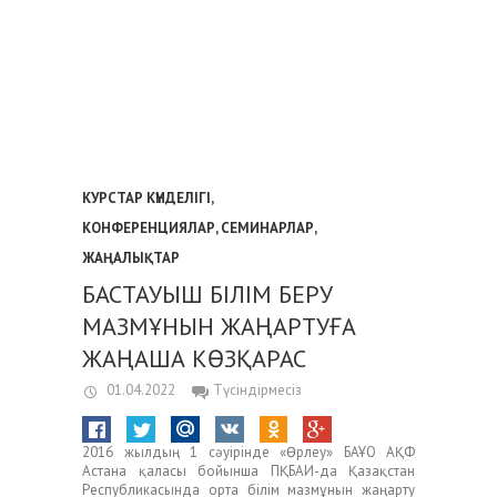
КУРСТАР КҮНДЕЛІГІ
,
КОНФЕРЕНЦИЯЛАР, СЕМИНАРЛАР
,
ЖАҢАЛЫҚТАР
БАСТАУЫШ БІЛІМ БЕРУ
МАЗМҰНЫН ЖАҢАРТУҒА
ЖАҢАША КӨЗҚАРАС
01.04.2022
Түсіндірмесіз
2016 жылдың 1 сәуірінде «Өрлеу» БАҰО АҚФ
Астана қаласы бойынша ПҚБАИ-да Қазақстан
Республикасында орта білім мазмұнын жаңарту