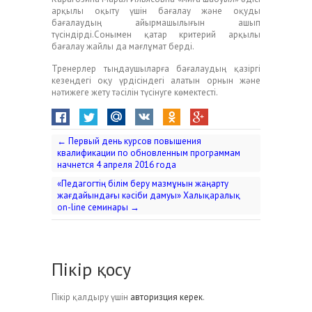
арқылы оқыту үшін бағалау және оқуды
бағалаудың айырмашылығын ашып
түсіндірді.Сонымен қатар критерий арқылы
бағалау жайлы да мағлұмат берді.
Тренерлер тыңдаушыларға бағалаудың қазіргі
кезеңдегі оқу үрдісіндегі алатын орнын және
нәтижеге жету тәсілін түсінуге көмектесті.
←
Первый день курсов повышения
квалификации по обновленным программам
начнется 4 апреля 2016 года
«Педагогтің білім беру мазмұнын жаңарту
жағдайындағы кәсіби дамуы» Халықаралық
on-line семинары
→
Пікір қосу
Пікір қалдыру үшін
авторизция керек
.