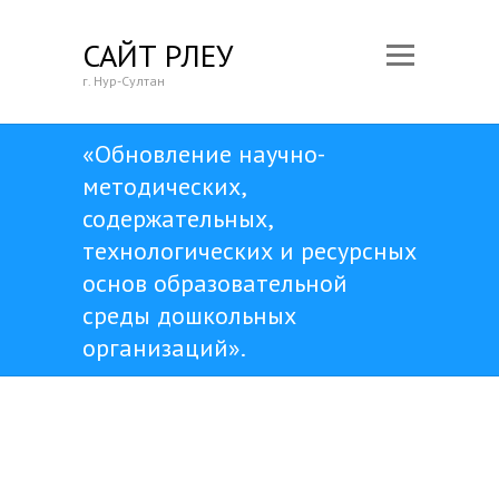
САЙТ ӨРЛЕУ
г. Нур-Султан
«Обновление научно-
методических,
содержательных,
технологических и ресурсных
основ образовательной
среды дошкольных
организаций».