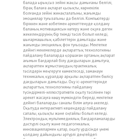
балада ырықсыз зейіні жақсы дамығаны белгілі,
бірақ балаға ақпарат қызықты, көрнекілік
болғанда зейіні жинақталатыны, жағымды
эмоциялар туғызатыны да белгілі. Компьютерді
біріккен және өзбетімен әрекеттенуде қолдану
баланың мотивациясын көтеру және оқуға деген
жекелендіруінің бір тиімді тәсілі болып келеді,
шығармашылық қабілеттерін дамытады және
жағымды эмоциялық фон туғызады. Мектепке
дейінгі мекемелерде ақпараттық технологияны
пайдалану балаларда қоршаған ортаның ақпарат
ағымын бағдарлай білу дағдыларын дамытуға,
ақпаратпен жұмыстанудың практикалық
тәсілдерін меңгеруге көмектеседі, заманауи
техникалық құралдар арқылы ақпаратпен бөлісу
дағдыларын дамытады. Оқу іс-әрекеттерінде
ақпараттық технологияны пайдалану
түсіндірмелі-иллюстративтік оқыту тәсілінен гөрі
әрекет жасауға көшу мүмкіндігін береді, мектепке
дейінгі балаларды саналы білім алуға әкеледі.
Оқытуда интерактивті кешендерді пайдалану
сапалы, қызықты және оңтайлы болып келеді.
Электрондық мультимедиялық бағдарламаларды
дәстүрлі оқыту және педагогикалық
инновациялармен қатар, оқыту үрдісінде үнемі
қолдану дайындығы әртүрлі деңгейдегі