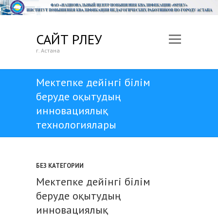
САЙТ ӨРЛЕУ
г. Астана
Мектепке дейінгі білім
беруде оқытудың
инновациялық
технологиялары
БЕЗ КАТЕГОРИИ
Мектепке дейінгі білім
беруде оқытудың
инновациялық