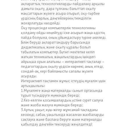
ақпараттық технологияларды пайдалану арқылы
дамыта оқыту, дара тұлғаны бағыттап оқыту
мақсаттарын жүзеге асыра отырып, оқу-тәрбие
үрдісінің барлық деңгейлерінің тиімділігін
жоғарлатуды көздейді.
Оқу процесінде компьютерлік технологияны
қолдану ойды кеңейтуді іске асырып жаңа әдістің
пайда болуына, оның ұйымдастыру түріне әкеледі.
Білім беруді ақпараттандыру барысында
дидактикалық және оқыту құралы болып
табылатын компьютер. Бүгінгі мектепке келіп
жатқан техникалық жаңалықтардың ішіндегі
айрықша орын алатыны – интерактивті тақталар –
педагогтардың оқыту үрдісін көрнекі, анық етеді,
сондай-ақ, кері байланысты сапалы жүзеге
асырады.
Интерактивті тақтамен жұмыс істеудің мұғалім үшін
артықшылығы:
1.Мұғалімге жаңа материалды сынып ортасында
тұрып түсіндіруге мүмкіндік береді;
2.Кез-келген қосымшалардың үстіне сурет салуға
және жазба жазуға мүмкіндік береді;
3.Артық уақыт, күш-жігер жұмсамай тақтадағы
кескінді, сабақ уақытында жасалған жазбаларды
сақтауға және баспаға беруге және материалды
қабылдау деңгейін тексеруді жеңілдетедІ;