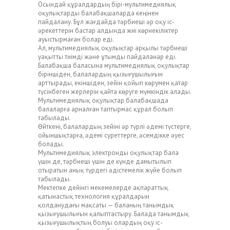
Осындай құралдардың бірі-мультимедиялық
оқулықтарды балабақшаларда кеңінен
пайдалану. Бұл жағдайда тәрбиеші әр оқу іс-
әрекеттерін бастар алдында жиі көрнекіліктер
ауыстырмаған болар еді.
Ал, мультимедиялық оқулықтар арқылы тәрбиеші
уақытты тиімді және ұтымды пайдаланар еді.
Балабақша баласына мультимедиялық оқулықтар
біріншіден, балалардың қызығушылығын
арттырады, екіншіден, зейін қойып көрумен қатар
түсінбеген жерлерін қайта көруге мүмкіндік алады.
Мультимедиялық оқулықтар балабақшада
балаларға арналған таптырмас құрал болып
табылады.
Өйткені, балалардың зейіні әр түрлі әдемі түстерге,
ойыншықтарға, әдемі суреттерге, әсемдікке әуес
болады.
Мультимедиялық электронды оқулықтар бала
үшін де, тәрбиеші үшін де күнде дамытылып
отыратын анық түрдегі әдістемелік жүйе болып
табылады.
Мектепке дейінгі мекемелерде ақпараттық
қатынастық технология құралдарын
қолданудағы мақсаты — баланың танымдық
қызығушылығын қалыптастыру. Балада танымдық
қызығушылықтың болуы олардың оқу іс-