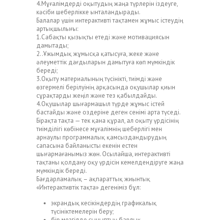
4.Мұғалімдерді оқытудың жаңа түрлерін іздеуге,
кәсіби шеберлікке ынталандырады.
Балалар үшін интерактивті тақтамен жұмыс істеудің
артықшылығы:
1.Сабақты қызықты етеді және мотивациясын
дамытады;
2..Ұжымдық жұмысқа қатысуға, жеке және
әлеуметтік дағдыларын дамытуға көп мүмкіндік
береді;
3.Оқыту материалының түсінікті, тиімді және
өзгермелі берілуінің арқасында оқушылар қиын
сұрақтарды жеңіл және тез қабылдайды.
4.Оқушылар шығармашыл түрде жұмыс істей
бастайды және оздеріне деген сенімі арта түседі.
Бірақта тақта — тек қана құрал, ал оқыту үрдісінің
тиімділігі көбінесе мұғалімнің шеберлігі мен
арнаулы программалық қамсыздандырудың
сапасына байланысты екенін естен
шығармағанымыз жөн. Осылайша, интерактивті
тақтаны қолдану оқу үрдісін кемелдендіруге жаңа
мүмкіндік береді.
Бағдарламалық – ақпараттық жиынтық
«Интерактивтік тақта» дегеніміз бұл:
экрандық кесікіндердің графикалық
түсініктемелерін беру;
бір мезгілде сыныптың барлық