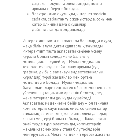
сақталып оқушыға электрондық пошта
арқылы жіберуге болады.
Электрондық оқулықты, интернет желісін
сабақта, сабақтан тыс жұмыстарда, сонымен
қатар олимпиадаға оқушылар
дайындағанда қолданылады .
Интерактивті тақта кіші жастағы балаларда оқуға,
жаңа білім алуға деген құштарлық туғызады.
Интерактивті тақта ақпаратты кеңінен ұсыну
құралы болып келеді және баланың
мотивациясын күшейтеді. Мультимедиалық
технологияларды пайдалану арқылы (түс,
графика, дыбыс, заманауи видеотехникалық
құралдар) түрлі жағдайлар мен ортаны
моделдеуге болады. Мультимедиалық
бағдарламаларға еңгізілген ойын компоненттері
үйренушінің таңымдық әрекетін белсендіреді
және материалды ұғынуды күшейтеді.
Ақпараттық мәдениетке бейімдеу – ол тек ғана
компьютерлік сауаттылық емес, соңымен қатар
этикалық, эстетикалық және интеллектуальдық
сезімін меңгеруі болып табылады. Балалардың
оңай түрде түрлі электронды, компьютерлік
жаңалықтармен жұмыстана білу тәсілдерін
меңгеруі сөзсіз. Мектепке дейінгі ересек жастағы