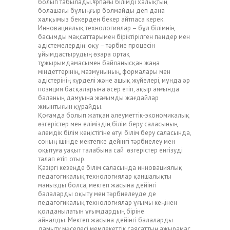
болып табылады.Ұрпағы білімді халықтың
болашағы бұлыңғыр болмайды деп дана
халқымыз бекерден бекер айтпаса керек.
Инновациялық технологиялар – бұл білімнің
басымды мақсаттарымен біріктірілген пәндер мен
әдістемелердің: оқу – тәрбие процесін
ұйымдастырудың өзара ортақ
тұжырымдамасымен байланысқан жаңа
міндеттерінің, мазмұнының, формалары мен
әдістерінің күрделі және ашық жүйелері, мұнда әр
позиция басқаларына әсер етіп, ақыр аяғында
баланың дамуына жағымды жағдайлар
жиынтығын құрайды.
Қоғамда болып жатқан әлеуметтік-экономикалық
өзгерістер мен еліміздің білім беру саласының
әлемдік білім кеңістігіне өтуі білім беру саласында,
соның ішінде мектепке дейінгі тәрбиелеу мен
оқытуға уақыт талабына сай өзгерістер енгізуді
талап етіп отыр.
Қазіргі кезеңде білім саласында инновациялық
педагогикалық технологиялар қаншалықты
маңызды болса, мектеп жасына дейінгі
балаларды оқыту мен тәрбиелеуде де
педагогикалық технологиялар ұғымы кеңінен
қолданылатын ұғымдардың біріне
айналды. Мектеп жасына дейінгі балаларды
дамыту мәселесі мемлекеттік саясаттың ажырамас