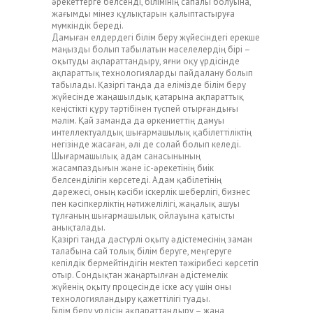
әрекеттерге белсенді, білімінің сапалы болуына,
жағымды мінез құлықтарын қалыптастыруға
мүмкіндік береді.
Дамыған елдердегі білім беру жүйесіндегі ерекше
маңызды болып табылатын мәселелердің бірі –
оқытуды ақпараттандыру, яғни оқу үрдісінде
ақпараттық технологияларды пайдалану болып
табылады. Қазіргі таңда да елімізде білім беру
жүйесінде жаңашылдық қатарына ақпараттық
кеңістікті құру тәртібінен түспей отырғандығы
мәлім. Қай заманда да өркениеттің дамуы
интеллектуалдық шығармашылық қабілеттіліктің
негізінде жасаған, әлі де солай болып келеді.
Шығармашылық адам санасынының
жасампаздығын және іс-әрекетінің биік
белсенділігін көрсетеді. Адам қабілетінің
дәрежесі, оның кәсіби іскерлік шеберлігі, бизнес
пен кәсіпкерліктің нәтижелілігі, жаңалық ашуы
тұлғаның шығармашылық ойлауына қатысты
анықталады.
Қазіргі таңда дәстүрлі оқыту әдістемесінің заман
талабына сай толық білім беруге, меңгеруге
кепілдік бермейтіндігін мектеп тәжірибесі көрсетіп
отыр. Сондықтан жаңартылған әдістемелік
жүйенің оқыту процесінде іске асу үшін оны
технологияландыру қажеттілігі туады.
Білім беру үрдісін ақпараттандыру – жаңа