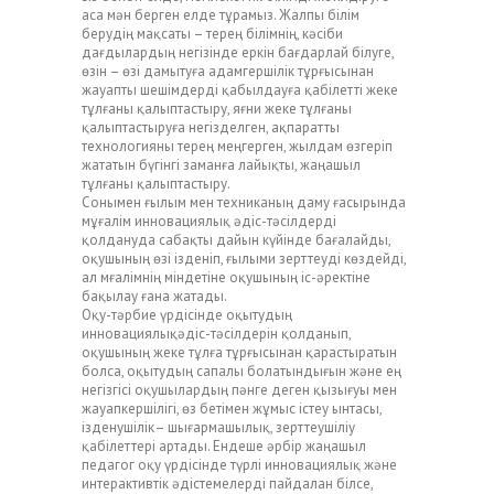
аса мән берген елде тұрамыз. Жалпы білім
берудің мақсаты – терең білімнің, кәсіби
дағдылардың негізінде еркін бағдарлай білуге,
өзін – өзі дамытуға адамгершілік тұрғысынан
жауапты шешімдерді қабылдауға қабілетті жеке
тұлғаны қалыптастыру, яғни жеке тұлғаны
қалыптастыруға негізделген, ақпаратты
технологияны терең меңгерген, жылдам өзгеріп
жататын бүгінгі заманға лайықты, жаңашыл
тұлғаны қалыптастыру.
Сонымен ғылым мен техниканың даму ғасырында
мұғалім инновациялық әдіс-тәсілдерді
қолдануда сабақты дайын күйінде бағалайды,
оқушының өзі ізденіп, ғылыми зерттеуді көздейді,
ал мғалімнің міндетіне оқушының іс-әректіне
бақылау ғана жатады.
Оқу-тәрбие үрдісінде оқытудың
инновациялықәдіс-тәсілдерін қолданып,
оқушының жеке тұлға тұрғысынан қарастыратын
болса, оқытудың сапалы болатындығын және ең
негізгісі оқушылардың пәнге деген қызығуы мен
жауапкершілігі, өз бетімен жұмыс істеу ынтасы,
ізденушілік– шығармашылық, зерттеушіліу
қабілеттері артады. Ендеше әрбір жаңашыл
педагог оқу үрдісінде түрлі инновациялық және
интерактивтік әдістемелерді пайдалан білсе,