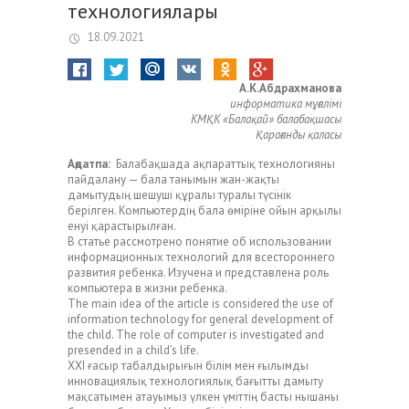
технологиялары
18.09.2021
А.К.Абдрахманова
информатика мұғалімі
КМҚК «Балақай» балабақшасы
Қарағанды қаласы
Аңдатпа:
Балабақшада ақпараттық технологияны
пайдалану — бала танымын жан-жақты
дамытудың шешуші құралы туралы түсінік
берілген. Компьютердің бала өміріне ойын арқылы
енуі қарастырылған.
В статье рассмотрено понятие об использовании
информационных технологий для всестороннего
развития ребенка. Изучена и представлена роль
компьютера в жизни ребенка.
The main idea of the article is considered the use of
information technology for general development of
the child. The role of computer is investigated and
presended in a child’s life.
XXI ғасыр табалдырығын білім мен ғылымды
инновациялық технологиялық бағытты дамыту
мақсатымен атауымыз үлкен үміттің басты нышаны