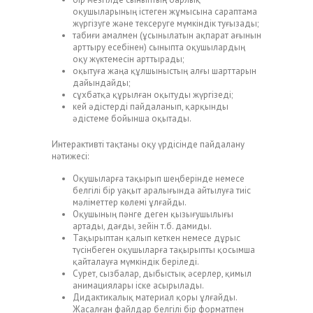
оқушыларының істеген жұмысына сараптама
жүргізуге және тексеруге мүмкіндік туғызады;
табиғи амалмен (ұсынылатын ақпарат ағынын
арттыру есебінен) сыныпта оқушылардың
оқу жүктемесін арттырады;
оқытуға жаңа құлшыныстың алғы шарттарын
дайындайды;
сұхбатқа құрылған оқытуды жүргізеді;
кей әдістерді пайдаланып, қарқынды
әдістеме бойынша оқытады.
Интерактивті тақтаны оқу үрдісінде пайдалану
нәтижесі:
Оқушыларға тақырып шеңберінде немесе
белгілі бір уақыт аралығында айтылуға тиіс
мәліметтер көлемі ұлғайды.
Оқушының пәнге деген қызығушылығы
артады, дағды, зейін т.б. дамиды.
Тақырыптан қалып кеткен немесе дұрыс
түсінбеген оқушыларға тақырыпты қосымша
қайталауға мүмкіндік беріледі.
Сурет, сызбалар, дыбыстық әсерлер, қимыл
анимациялары іске асырылады.
Дидактикалық материал қоры ұлғайды.
Жасалған файлдар белгілі бір форматпен