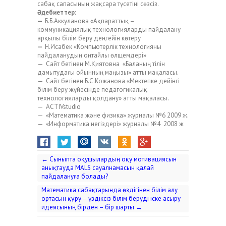
сабақ сапасының жақсара түсетіні сөзсіз.
Әдебиеттер:
—
Б.Б.Аккуланова «Ақпараттық –
коммуникациялық технологияларды пайдалану
арқылы білім беру деңгейін көтеру
—
Н.Исабек «Компьютерлік технологияны
пайдаланудың оңтайлы өлщемдері»
— Сайт бетінен М.Қиятовна «Баланың тілін
дамытудағы ойынның маңызы» атты мақаласы.
— Сайт бетінен Б.С.Кожанова «Мектепке дейінгі
білім беру жүйесінде педагогикалық
технологияларды қолдану» атты мақаласы.
— ACTIVstudio
— «Математика және физика» журналы №6 2009 ж.
— «Информатика негіздері» журналы №4 2008 ж
←
Сыныпта оқушылардың оқу мотивациясын
анықтауда MALS сауалнамасын қалай
пайдалануға болады?
Математика сабақтарында өздігінен білім алу
ортасын құру – үздіксіз білім беруді іске асыру
идеясының бірден – бір шарты
→