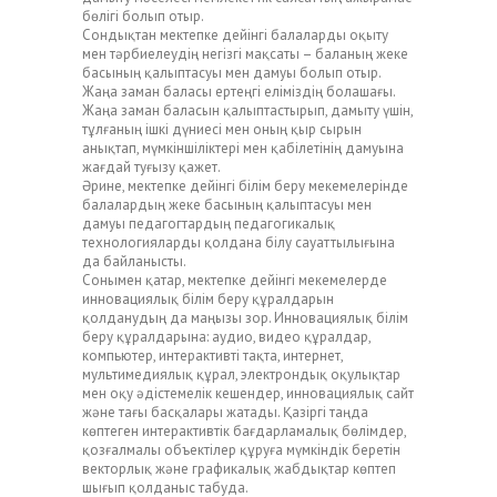
бөлігі болып отыр.
Сондықтан мектепке дейінгі балаларды оқыту
мен тәрбиелеудің негізгі мақсаты – баланың жеке
басының қалыптасуы мен дамуы болып отыр.
Жаңа заман баласы ертеңгі еліміздің болашағы.
Жаңа заман баласын қалыптастырып, дамыту үшін,
тұлғаның ішкі дүниесі мен оның қыр сырын
анықтап, мүмкіншіліктері мен қабілетінің дамуына
жағдай туғызу қажет.
Әрине, мектепке дейінгі білім беру мекемелерінде
балалардың жеке басының қалыптасуы мен
дамуы педагогтардың педагогикалық
технологияларды қолдана білу сауаттылығына
да байланысты.
Сонымен қатар, мектепке дейінгі мекемелерде
инновациялық білім беру құралдарын
қолданудың да маңызы зор. Инновациялық білім
беру құралдарына: аудио, видео құралдар,
компьютер, интерактивті тақта, интернет,
мультимедиялық құрал, электрондық оқулықтар
мен оқу әдістемелік кешендер, инновациялық сайт
және тағы басқалары жатады. Қазіргі таңда
көптеген интерактивтік бағдарламалық бөлімдер,
қозғалмалы объектілер құруға мүмкіндік беретін
векторлық және графикалық жабдықтар көптеп
шығып қолданыс табуда.