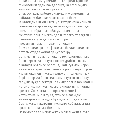
балаларды оқыту тиімділігін көтереді. Бірнеше
технологияларды пайдаланудың әсері оқыту
нәтижесінің сапасын күшейтеді.
Электрондық жүйеде оқытуда мультимедияны
пайдалану, балаларға ақпаратты беру
жылдамдығын, оны түсінуді көтеріп ғана қоймай,
соңымен қатар мынандай маңызды сапаларды
интуиция, образдық ойлауын дамытады.
Мектепке дейінгі мекемеде интерактивті тақтаны
пайдалану тәсілдері өте көп. Бұлар
презентациялар, интерактивті оқыту
бағдарламалары, графикалық, бағдарламалық
орталықтарда жобалар құрастыру.
Сонымен интерактивті оқыту технологиясының
басты ерекшелігі оқушы оқыту үрдісінің пассивті
тыңдаушысы емес, белсенді қатысушысы, керек
қажетті материалмен тікелей жұмыс істеуші. Бұған
қазіргі оқытудың жаңа технологиясы мүмкіндік
беріп отыр. Ал басты мақсаты оқушының ойлау,
табу, шешу қабілеттерін дамыту болып табылатын
математика пәні үшін озық технологияның орны
ерекше. Сондықтан да орта мектептегі
математиканы оқыту әдістемесі жаңа әдіс,
амалдармен толығуда. Бұл әдістерді қайталау,
бекіту, жаңа тақырыпты түсіндіру сабақтарында
еркін пайдалануға болады.
Біз бейбіт елде, мемлекеттік білімді жетілдіруге