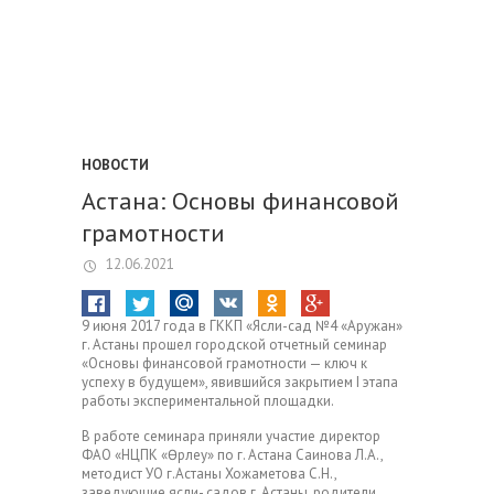
НОВОСТИ
Астана: Основы финансовой
грамотности
12.06.2021
9 июня 2017 года в ГККП «Ясли-сад №4 «Аружан»
г. Астаны прошел городской отчетный семинар
«Основы финансовой грамотности — ключ к
успеху в будущем», явившийся закрытием І этапа
работы экспериментальной площадки.
В работе семинара приняли участие директор
ФАО «НЦПК «Өрлеу» по г. Астана Саинова Л.А.,
методист УО г.Астаны Хожаметова С.Н.,
заведующие ясли- садов г. Астаны, родители.