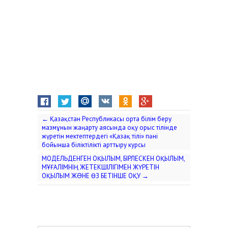
←
Қазақстан Республикасы орта білім беру
мазмұнын жаңарту аясында оқу орыс тілінде
жүретін мектептердегі «Қазақ тілі» пәні
бойынша біліктілікті арттыру курсы
МОДЕЛЬДЕНГЕН ОҚЫЛЫМ, БІРЛЕСКЕН ОҚЫЛЫМ,
МҰҒАЛІМНІҢ ЖЕТЕКШІЛІГІМЕН ЖҮРЕТІН
ОҚЫЛЫМ ЖƏНЕ ӨЗ БЕТІНШЕ ОҚУ
→