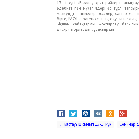
13-ші күні «Бағалау критерийлерін анық
әдебиет пән мұғалімдері әр түрлі тапсы
мазмұнды әңгімелер, эсселер, хаттар жазы
бірге, РАФТ стратегиясының оқушылардың
Ықшам сабақтарды жоспарлау барысында
дискрипторларды құрастырды.
←
Бастауыш сынып 13-шi күн
Семинар д