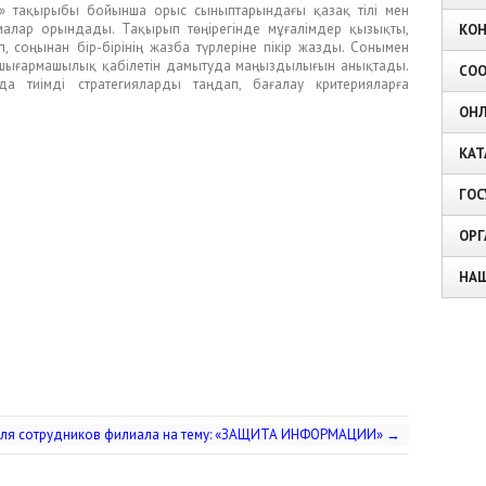
тау» тақырыбы бойынша орыс сыныптарындағы қазақ тілі мен
рмалар орындады. Тақырып төңірегінде мұғалімдер қызықты,
КО
п, соңынан бір-бірінің жазба түрлеріне пікір жазды. Сонымен
 шығармашылық қабілетін дамытуда маңыздылығын анықтады.
СОО
 тиімді стратегияларды таңдап, бағалау критерияларға
ОНЛ
КАТ
ГОС
ОРГ
НА
ля сотрудников филиала на тему: «ЗАЩИТА ИНФОРМАЦИИ»
→