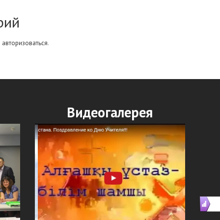
рий
о
авторизоваться
.
Видеогалерея