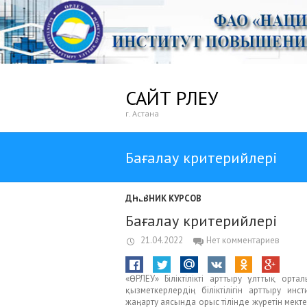
САЙТ ӨРЛЕУ
г. Астана
Бағалау критерийлері
ДНЕВНИК КУРСОВ
Бағалау критерийлері
21.04.2022
Нет комментариев
«ӨРЛЕУ» Біліктілікті арттыру ұлттық о
қызметкерлердің біліктілігін арттыру ин
жаңарту аясында орыс тілінде жүретін мектеп