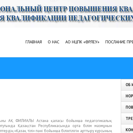
ГЛАВНАЯ
О НАС
АО НЦПК «ӨРЛЕУ»
ПОСЛАНИЕ ПР
ОБ 
НОР
ПО
ТРЕ
рталығы АҚ ФИЛИАЛЫ Астана қаласы бойынша педагогикалық
ститутында Қазақстан Республикасында орта білім мазмұнын
КОН
тердің «Қазақ тілі» пәні бойынша біліктілігін арттыру курсының